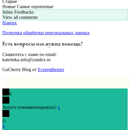
Старые
Новые
Самые оцененные
Inline Feedbacks
View all comments
Наверх
Политика обработки персональных данных
Есть вопросы или нужна помощь?
Свяжитесь с нами по email:
katerinka-info@yandex.ru
GuCherry Blog от
Everestthemes
0
Хотите откомментировать?
x
(
)
x