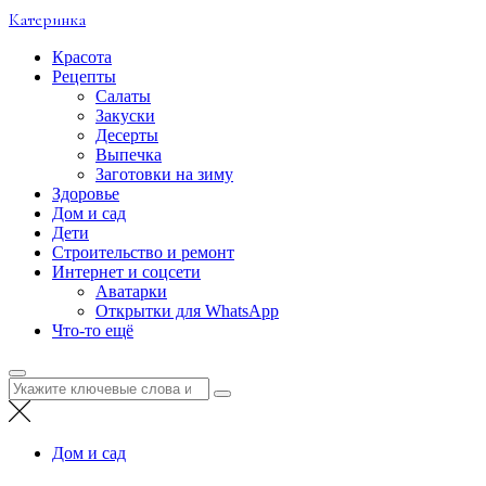
Перейти
Катеринка
к
содержимому
Красота
Рецепты
Салаты
Закуски
Десерты
Выпечка
Заготовки на зиму
Здоровье
Дом и сад
Дети
Строительство и ремонт
Интернет и соцсети
Аватарки
Открытки для WhatsApp
Что-то ещё
Искать:
Дом и сад