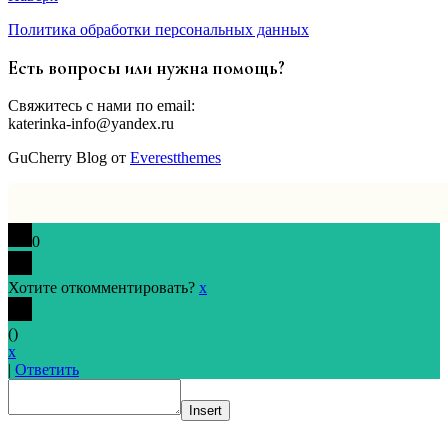
Политика обработки персональных данных
Есть вопросы или нужна помощь?
Свяжитесь с нами по email:
katerinka-info@yandex.ru
GuCherry Blog от
Everestthemes
0
Хотите откомментировать?
x
(
)
x
|
Ответить
Insert