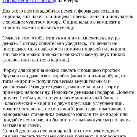
Изображение от stockking
на Freepik
Для этого вам понадобится цемент, форма для создания
кирпича, зип-пакет или пищевая плёнка, деньги и получатель
с хорошим чувством юмора. Опционально в комплект к
кирпичу можно добавить кувалду.
Смысл в том, чтобы отлить кирпич и запечатать внутрь
деньги. Поэтому обязательно убедитесь, что деньги не
пострадают (для надёжности помимо пищевой плёнки или
зип-пакета можно положить банкноты между двух тонких
фанерок или плотного картона).
Форму для кирпича можно сделать с помощью простых
брусков или даже взять коробку (можно и из-под обуви, но
тогда «кирпич» получится весьма внушительным и
увесистым). Разведите цемент, начните заливать форму
примерно наполовину. Положите денежный подарок. Долейте
цемент. Чтобы у вас получился не монолитный блок, а
«классический» кирпич с двумя круглыми углублениями,
можете поставить в незастывший цемент два пластиковых
одноразовых стаканчика (немного наполните их водой или
придайте вес иначе, чтобы они не «вытолкнулись») во время
застывания смеси.
Способ довольно неординарный, поэтому рекомендуем
сначала сделать тестовый образец-болванку и попробовать