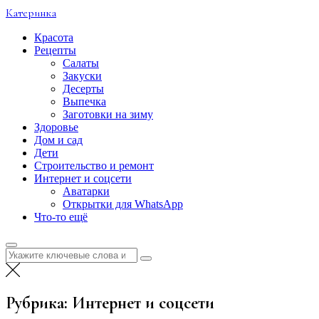
Перейти
Катеринка
к
содержимому
Красота
Рецепты
Салаты
Закуски
Десерты
Выпечка
Заготовки на зиму
Здоровье
Дом и сад
Дети
Строительство и ремонт
Интернет и соцсети
Аватарки
Открытки для WhatsApp
Что-то ещё
Искать:
Рубрика:
Интернет и соцсети